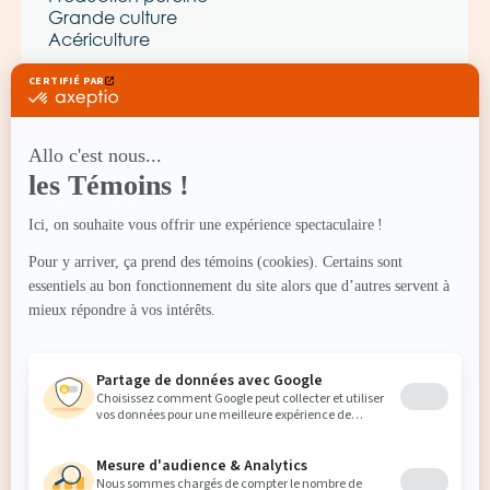
Grande culture
Acériculture
Autres
Produits d’assurance
Cautionnement
Assurance cyber-risques
Assurance 2e chance
Programme bonne conduite
Programme Synchro
À propos
Blogue