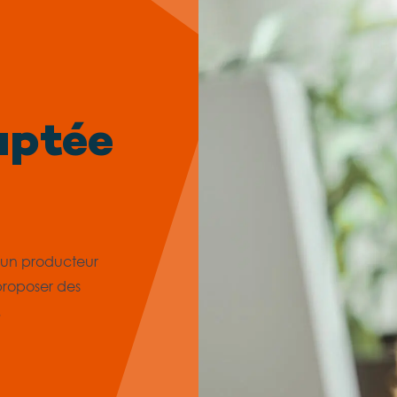
aptée
u un producteur
proposer des
.